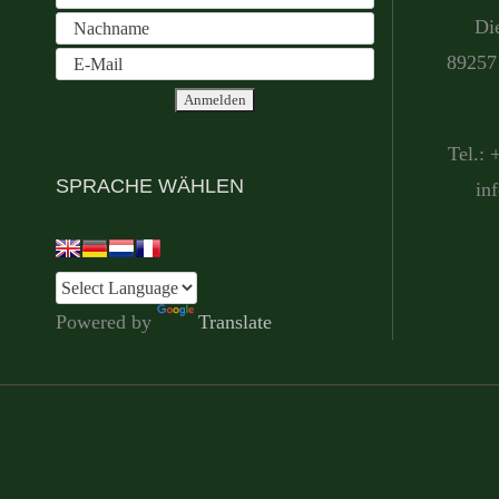
Di
89257 
Tel.: 
SPRACHE WÄHLEN
in
Powered by
Translate