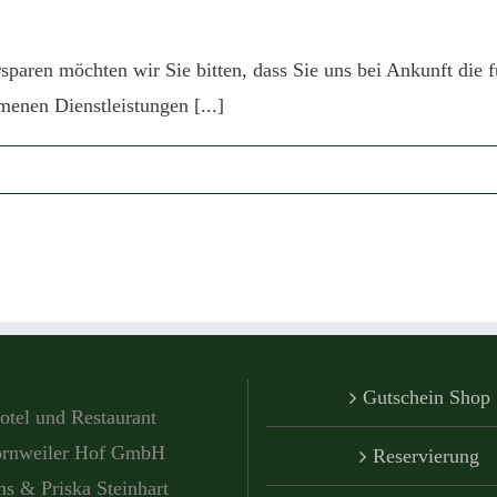
aren möchten wir Sie bitten, dass Sie uns bei Ankunft die fü
enen Dienstleistungen [...]
Gutschein Shop
otel und Restaurant
rnweiler Hof GmbH
Reservierung
s & Priska Steinhart