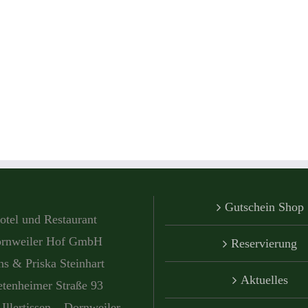
Gutschein Shop
otel und Restaurant
rnweiler Hof GmbH
Reservierung
s & Priska Steinhart
Aktuelles
etenheimer Straße 93
Illertissen – Dornweiler