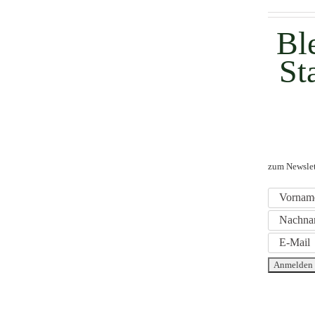
Bl
St
zum Newslet