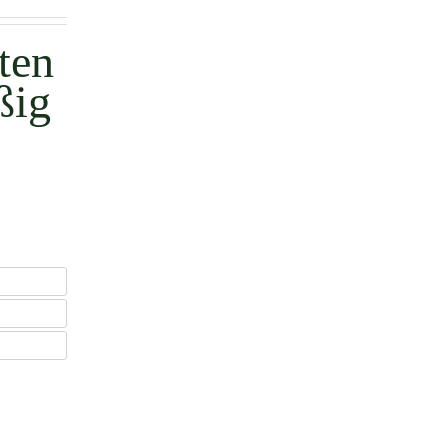
ten
ßig