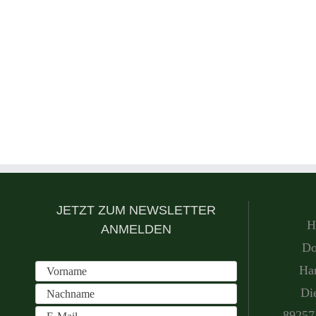
JETZT ZUM NEWSLETTER
H
ANMELDEN
Do
Han
Di
89257 