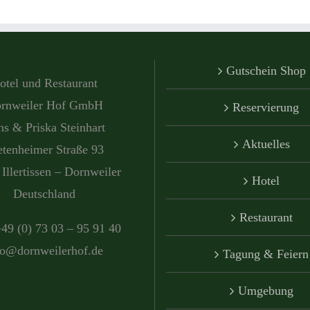
Gutschein Shop
otel und Restaurant
rnweiler Hof GmbH
Reservierung
s & Priska Steinhart
Aktuelles
etenheimer Straße 93
Illertissen – Dornweiler
Hotel
Deutschland
Restaurant
+49 (0) 73 03 – 95 91 40
fo@dornweilerhof.de
Tagung & Feiern
Umgebung