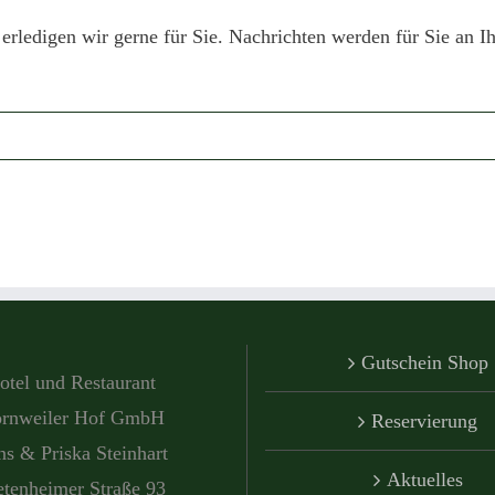
 erledigen wir gerne für Sie. Nachrichten werden für Sie a
Gutschein Shop
otel und Restaurant
rnweiler Hof GmbH
Reservierung
s & Priska Steinhart
Aktuelles
etenheimer Straße 93